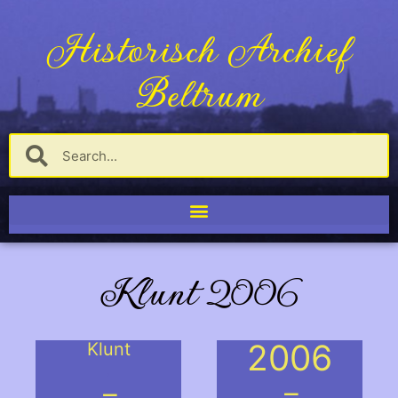
Historisch Archief
Beltrum
Klunt 2006
2006
Klunt
.