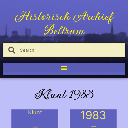
Historisch Archief
Beltrum
Klunt 1983
1983
Klunt
.