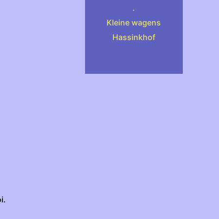
.
Kleine wagens
Hassinkhof
i.