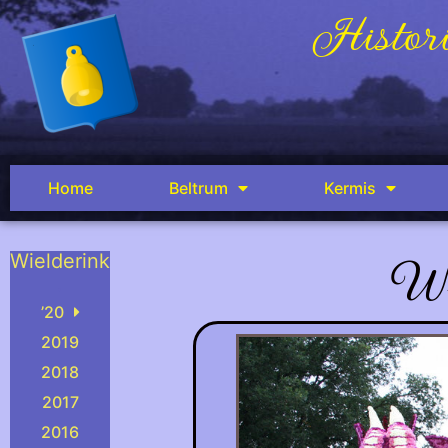
Histori
Home
Beltrum
Kermis
Wi
Wielderink
.
’20
2019
2018
2017
2016