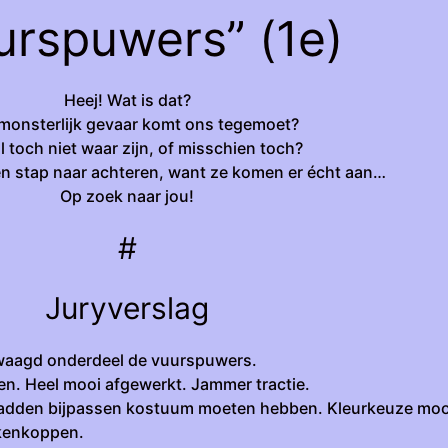
urspuwers” (1e)
Heej! Wat is dat?
monsterlijk gevaar komt ons tegemoet?
l toch niet waar zijn, of misschien toch?
n stap naar achteren, want ze komen er écht aan…
Op zoek naar jou!
#
Juryverslag
ewaagd onderdeel de vuurspuwers.
. Heel mooi afgewerkt. Jammer tractie.
dden bijpassen kostuum moeten hebben. Kleurkeuze moo
akenkoppen.