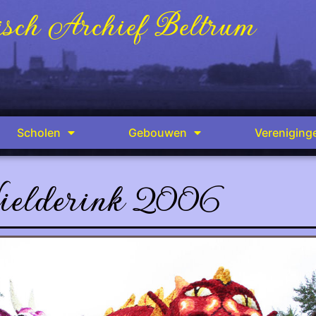
sch Archief Beltrum
Scholen
Gebouwen
Vereniging
elderink 2006