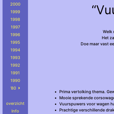
2000
“Vu
1999
1998
1997
Welk 
1996
Het za
1995
Doe maar vast ee
1994
1993
1992
1991
1990
’80
Prima vertolking thema. G
Mooie sprekende corsowagen
overzicht
Vuurspuwers voor wagen ha
Prachtige verschillende dr
Info