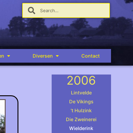
en
Diversen
Contact
2006
Lintvelde
De Vikings
’t Hulzink
.
Die Zweinerei
Wielderink