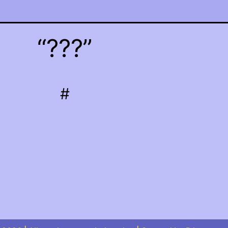
“???”
#