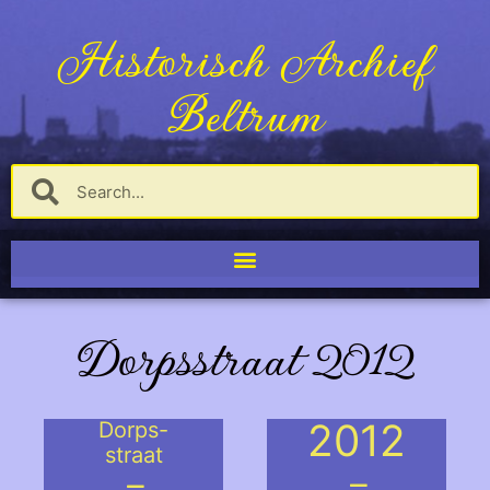
Historisch Archief
Beltrum
Dorpsstraat 2012
2012
Dorps-
straat