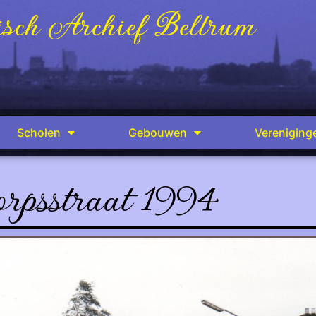
sch Archief Beltrum
Scholen
Gebouwen
Vereniging
rpsstraat 1994