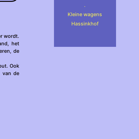
.
Kleine wagens
Hassinkhof
r wordt.
and, het
eren, de
put. Ook
d van de