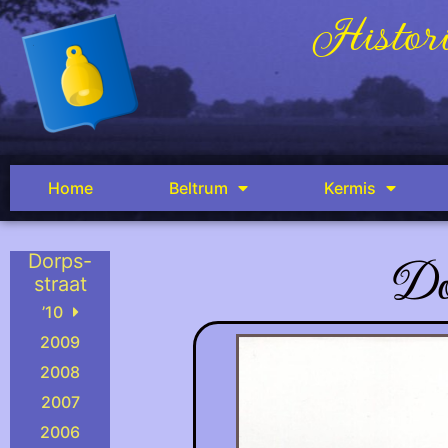
Histori
Home
Beltrum
Kermis
Do
Dorps-
straat
’10
2009
2008
2007
2006