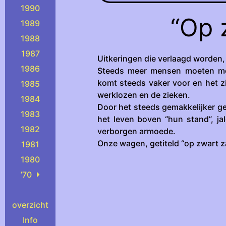
1990
“Op 
1989
1988
1987
Uitkeringen die verlaagd worden,
1986
Steeds meer mensen moeten met
komt steeds vaker voor en het z
1985
werklozen en de zieken.
1984
Door het steeds gemakkelijker g
1983
het leven boven “hun stand”, ja
1982
verborgen armoede.
Onze wagen, getiteld “op zwart za
1981
1980
’70
overzicht
Info