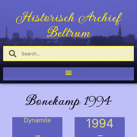
Historisch Archief
Beltrum
Bonekamp 1994
1994
Dynamite
.