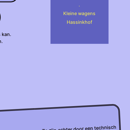
.
)
Kleine wagens
Hassinkhof
s kan.
n.