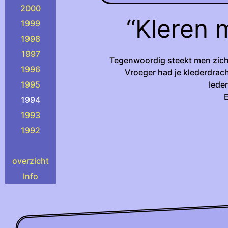
2000
“Kleren 
1999
1998
1997
Tegenwoordig steekt men zich i
1996
Vroeger had je klederdrac
Iede
1995
E
1994
1993
1992
overzicht
Info