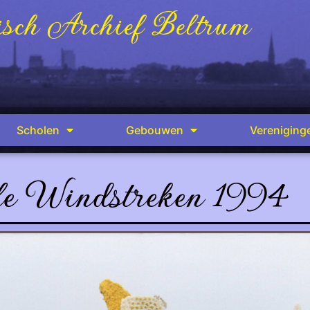
sch Archief Beltrum
Scholen
Gebouwen
Vereniging
e Windstreken 1994