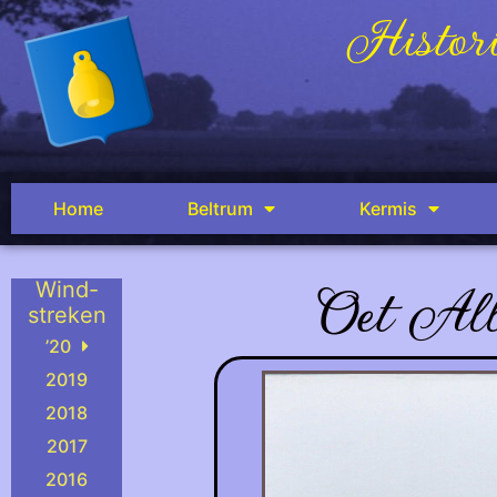
Histori
Home
Beltrum
Kermis
Oet All
Wind-
streken
’20
2019
2018
2017
2016