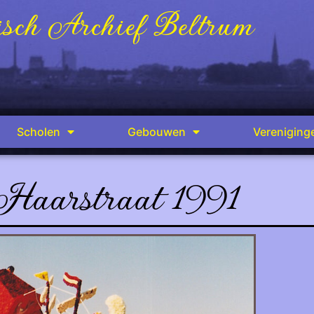
sch Archief Beltrum
Scholen
Gebouwen
Vereniging
Haarstraat 1991