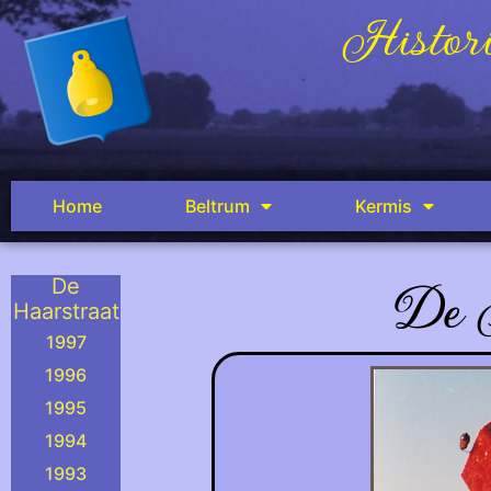
Histori
Home
Beltrum
Kermis
De 
De
Haarstraat
1997
1996
1995
1994
1993