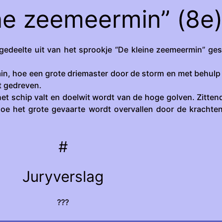
ne zeemeermin” (8e
edeelte uit van het sprookje “De kleine zeemeermin” ge
min, hoe een grote driemaster door de storm en met behulp
 gedreven.
het schip valt en doelwit wordt van de hoge golven. Zitten
 hoe het grote gevaarte wordt overvallen door de krachte
#
Juryverslag
???