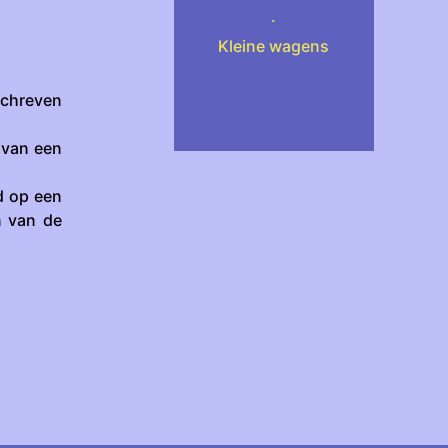
.
)
Kleine wagens
schreven
 van een
d op een
n van de