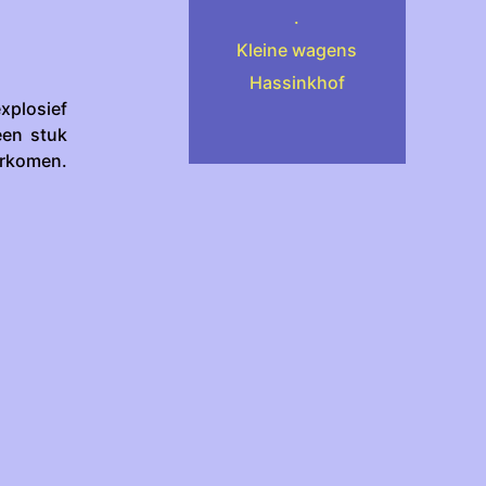
.
Kleine wagens
Hassinkhof
xplosief
een stuk
orkomen.