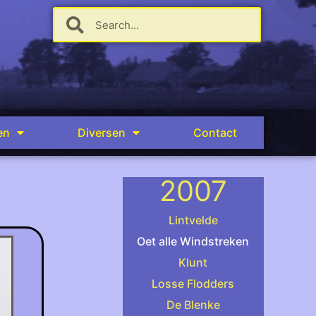
en
Diversen
Contact
2007
Lintvelde
Oet alle Windstreken
Klunt
.
Losse Flodders
De Blenke