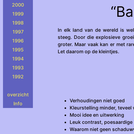
2000
“Ba
1999
1998
In elk land van de wereld is w
1997
steeg. Door die explosieve groe
1996
groter. Maar vaak kan er met ra
1995
Let daarom op de kleintjes.
1994
1993
1992
overzicht
Verhoudingen niet goed
Info
Kleurstelling minder, teveel
Mooi idee en uitwerking
Leuk contrast, poesaardige
Waarom niet geen schaduww