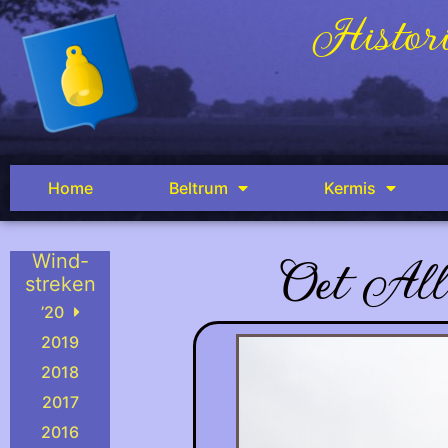
Histori
Home
Beltrum
Kermis
Oet All
Wind-
streken
’20
2019
2018
2017
2016