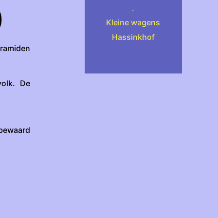
.
)
Kleine wagens
Hassinkhof
iramiden
volk. De
 bewaard