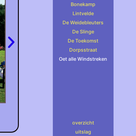
Bonekamp
Lintvelde
De Weidebleuters
De Slinge
De Toekomst
Dorpsstraat
Oet alle Windstreken
overzicht
uitslag