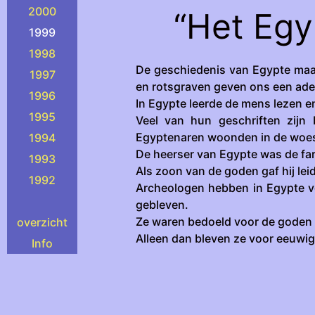
2000
“Het Egyp
1999
1998
De geschiedenis van Egypte maak
1997
en rotsgraven geven ons een ade
1996
In Egypte leerde de mens lezen en
1995
Veel van hun geschriften zijn
Egyptenaren woonden in de woesti
1994
De heerser van Egypte was de far
1993
Als zoon van de goden gaf hij lei
1992
Archeologen hebben in Egypte ve
gebleven.
Ze waren bedoeld voor de goden 
overzicht
Alleen dan bleven ze voor eeuwig
Info