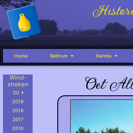
Histori
Home
Beltrum
Kermis
Oet All
Wind-
streken
’20
2019
2018
2017
2016