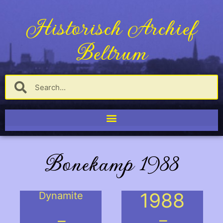
Historisch Archief
Beltrum
Bonekamp 1988
1988
Dynamite
.