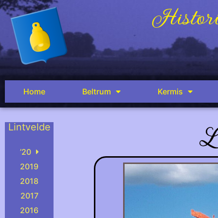
Histori
Home
Beltrum
Kermis
L
Lintvelde
.
’20
2019
2018
2017
2016