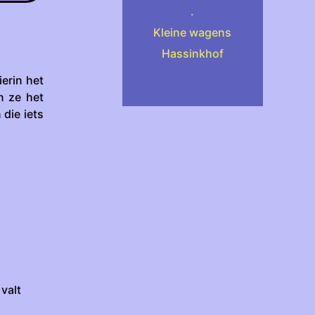
.
Kleine wagens
Hassinkhof
ierin het
 ze het
 die iets
valt