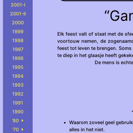
2001-I
“Ga
2001-II
2000
1999
Elk feest valt of staat met de sfe
1998
voortouw nemen, de zogenaamd
feest tot leven te brengen. Soms 
1997
te diep in het glaasje heeft gekek
1996
De mens is echte
1995
1994
1993
1992
1991
1990
’80
Waarom zoveel geel gebruikt
alles in het niet.
’70