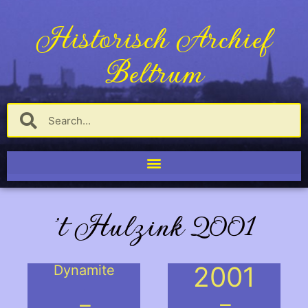
Historisch Archief
Beltrum
't Hulzink 2001
2001
Dynamite
.