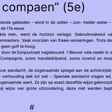
 compaen” (5e)
ende gebieden – wind in de zeilen – zon- helder water – 
n de 17e eeuw.
kte men, werd de horizon verlegd. Gebruikmakend va
enmasters. Vaak voorzien van fraaie versieringen. Trots de
, geen golf te hoog.
 door de Dorpsstraat nagebouwd. ’t Bevoer vele zeeën in 
 Compagnie, soms handeldrijvend, soms rovend en mo
j uw aandacht; de zogenaamde spiegel aan de achterzijde
 verhouding dek tot zeil -. Speciale aandacht vragen wij
ogenaamde want. Ze zijn op exact dezelfde wijze geknoopt
ij wijze van grote uitzondering, deze niet werden bep
#