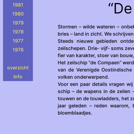
“De
1981
1980
1979
Stormen – wilde wateren – onbek
1978
bries – land in zicht. We schrijve
1977
Steeds nieuwe gebieden ontde
zeilschepen. Drie- vijf- soms zev
1976
fier van karakter, stoer van bouw
Het zeilschip “de Compaen” werd
overzicht
van de Verenigde Oostindische
Info
volken onderwerpend.
Voor een paar details vragen wi
schip – de wapens in de zeilen –
touwen en de touwladders, het z
jaar geleden – reden waarom, b
bloemblaadjes.