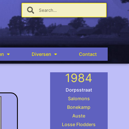
en
Diversen
Contact
1984
Dorpsstraat
Salomons
Bonekamp
.
Auste
Losse Flodders