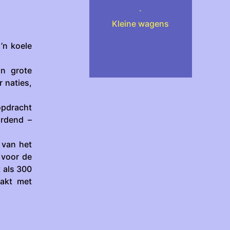
.
Kleine wagens
’n koele
n grote
r naties,
opdracht
ordend –
 van het
 voor de
 als 300
lakt met