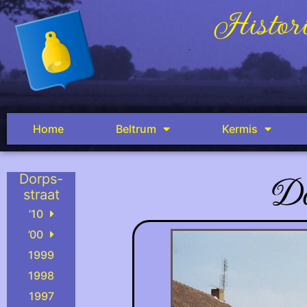
Histori
Home
Beltrum
Kermis
Do
Dorps-
straat
’10
’00
1999
1998
1997