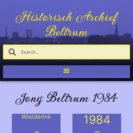
Historisch Archief
Beltrum
Jong Beltrum 1984
1984
Wielderink
.