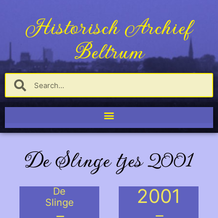
Historisch Archief
Beltrum
De Slinge tjes 2001
2001
De
Slinge