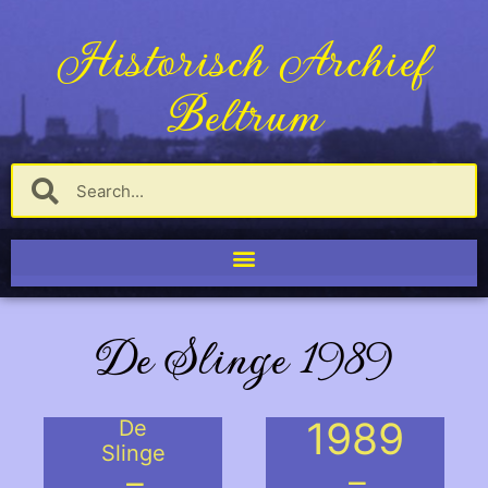
Historisch Archief
Beltrum
De Slinge 1989
1989
De
Slinge