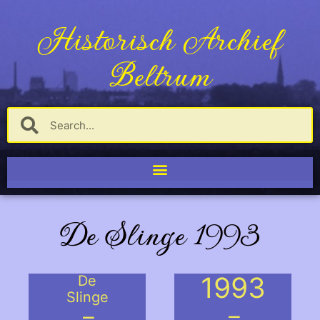
Historisch Archief
Beltrum
De Slinge 1993
1993
De
Slinge