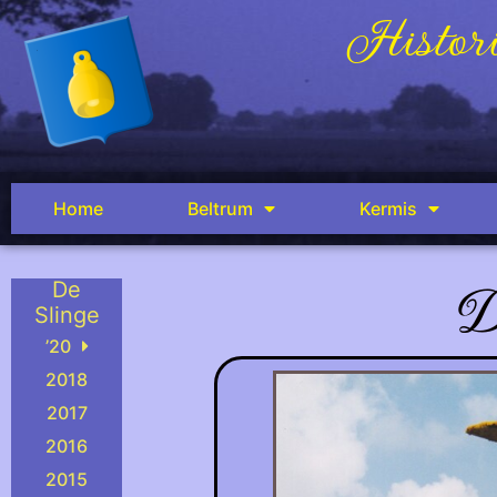
Histori
Home
Beltrum
Kermis
D
De
Slinge
’20
2018
2017
2016
2015