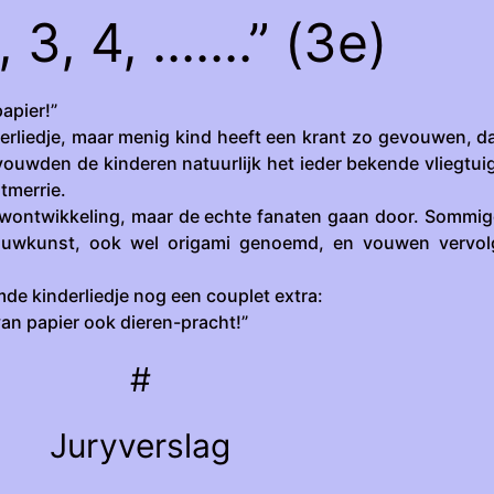
, 3, 4, .......” (3e)
papier!”
derliedje, maar menig kind heeft een krant zo gevouwen, da
ouwden de kinderen natuurlijk het ieder bekende vliegtuig
tmerrie.
uwontwikkeling, maar de echte fanaten gaan door. Sommi
ouwkunst, ook wel origami genoemd, en vouwen vervo
de kinderliedje nog een couplet extra:
van papier ook dieren-pracht!”
#
Juryverslag