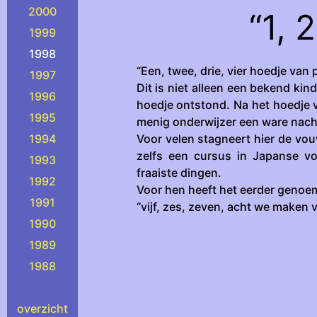
2000
“1, 2
1999
1998
“Een, twee, drie, vier hoedje van 
1997
Dit is niet alleen een bekend kin
1996
hoedje ontstond. Na het hoedje v
1995
menig onderwijzer een ware nach
Voor velen stagneert hier de vo
1994
zelfs een cursus in Japanse v
1993
fraaiste dingen.
1992
Voor hen heeft het eerder genoem
1991
“vijf, zes, zeven, acht we maken 
1990
1989
1988
overzicht