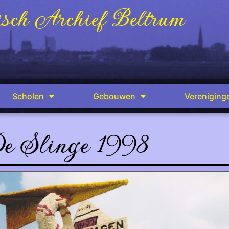
sch Archief Beltrum
Scholen
Gebouwen
Vereniging
e Slinge 1998