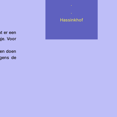
.
.
Hassinkhof
t er een
je. Voor
gen doen
lgens de