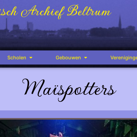
sch Archief Beltrum
Scholen
Gebouwen
Vereniging
Maïspotters