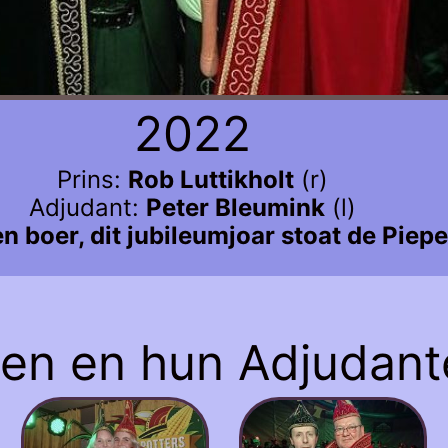
2022
Prins:
Rob Luttikholt
(r)
Adjudant:
Peter Bleumink
(l)
 boer, dit jubileumjoar stoat de Pieper
sen en hun Adjudant