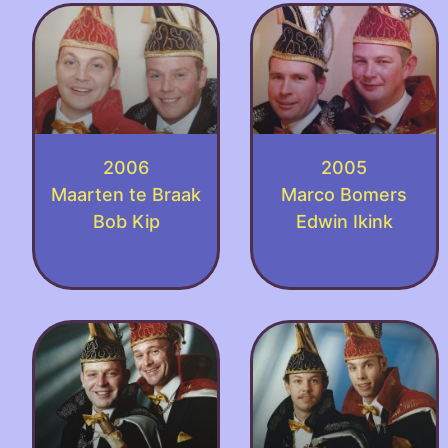
2006
2005
Maarten te Braak
Marco Bomers
Bob Kip
Edwin Ikink