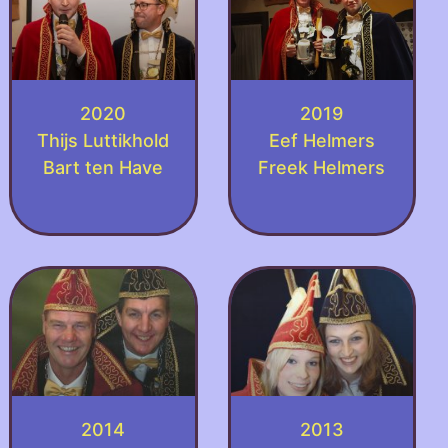
2020
2019
Thijs Luttikhold
Eef Helmers
Bart ten Have
Freek Helmers
2014
2013