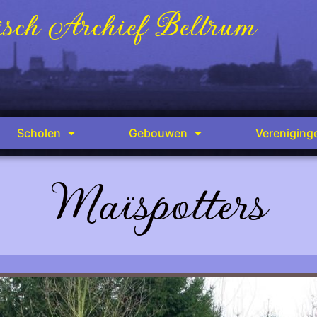
sch Archief Beltrum
Scholen
Gebouwen
Vereniging
Maïspotters