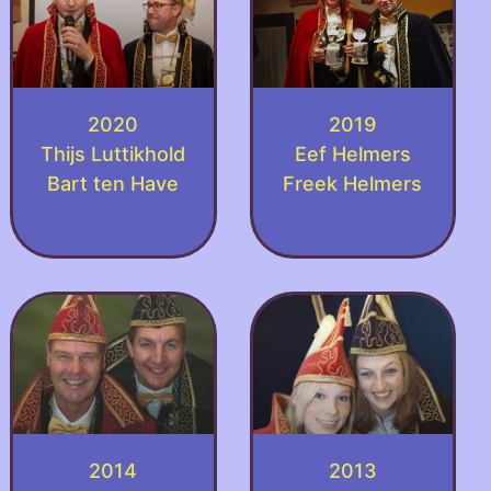
2020
2019
Thijs Luttikhold
Eef Helmers
Bart ten Have
Freek Helmers
2014
2013