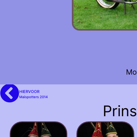
Mo
HIERVOOR
Maïspotters 2014
Prin