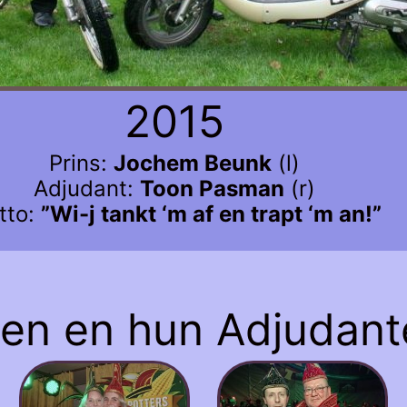
2015
Prins:
Jochem Beunk
(l)
Adjudant:
Toon Pasman
(r)
tto:
”Wi-j tankt ‘m af en trapt ‘m an!”
sen en hun Adjudant