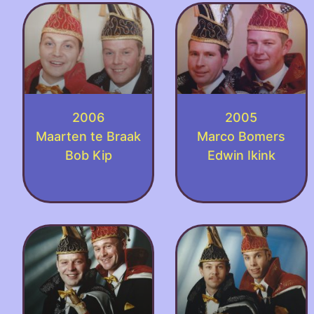
2006
2005
Maarten te Braak
Marco Bomers
Bob Kip
Edwin Ikink