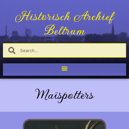
Historisch Archief
Beltrum
Maïspotters