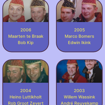
2006
2005
Maarten te Braak
Marco Bomers
Bob Kip
Edwin Ikink
2004
2003
Heino Luttikholt
Willem Wassink
Rob Groot Zevert
André Reuvekamp