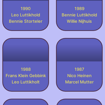
1990
1989
Leo Luttikhold
Bennie Luttikhold
Bennie Storteler
Willie Nijhuis
1988
1987
Frans Klein Gebbink
Nico Heinen
Leo Luttikholt
Marcel Mutter