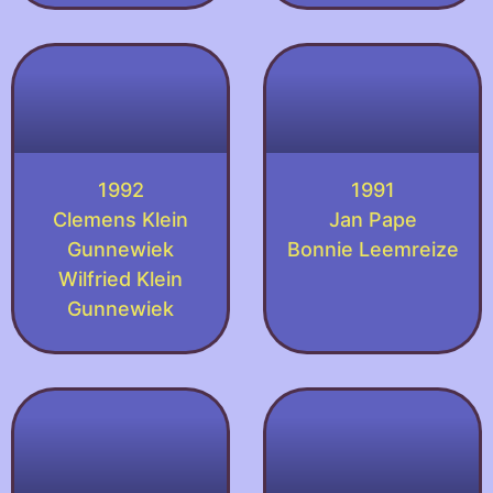
1992
1991
Clemens Klein
Jan Pape
Gunnewiek
Bonnie Leemreize
Wilfried Klein
Gunnewiek