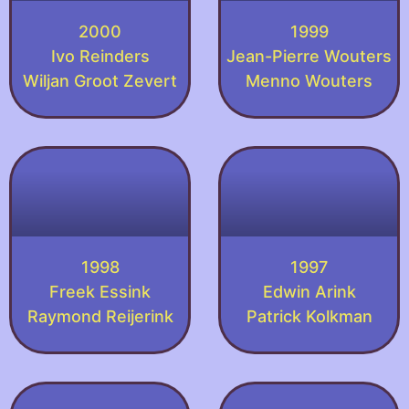
2000
1999
Ivo Reinders
Jean-Pierre Wouters
Wiljan Groot Zevert
Menno Wouters
1998
1997
Freek Essink
Edwin Arink
Raymond Reijerink
Patrick Kolkman