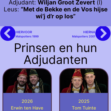
Adjudant:
Wiljan Groot Zevert
(l)
Leus:
”Met de Bekke en de Vos hijse
wi’j d’r op los”
HIERVOOR
HIERNA
Maïspotters 1999
Maïspotters 2001
Prinsen en hun
Adjudanten
2026
2025
Erwin ten Have
Tom Tuinte