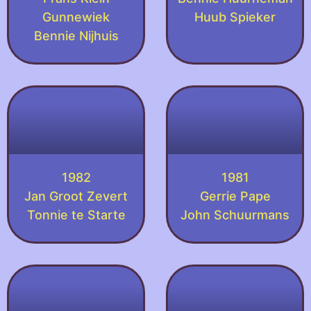
Gunnewiek
Huub Spieker
Bennie Nijhuis
1982
1981
Jan Groot Zevert
Gerrie Pape
Tonnie te Starte
John Schuurmans