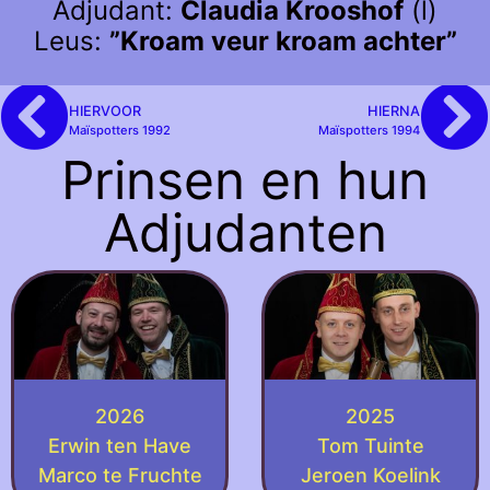
Adjudant:
Claudia Krooshof
(l)
Leus:
”Kroam veur kroam achter”
HIERVOOR
HIERNA
Maïspotters 1992
Maïspotters 1994
Prinsen en hun
Adjudanten
2026
2025
Erwin ten Have
Tom Tuinte
Marco te Fruchte
Jeroen Koelink