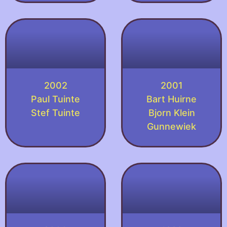
2002
2001
Paul Tuinte
Bart Huirne
Stef Tuinte
Bjorn Klein
Gunnewiek