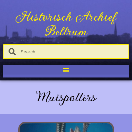
Historisch Archief
Beltrum
Maïspotters