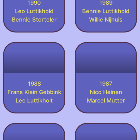
1990
1989
Leo Luttikhold
Bennie Luttikhold
Bennie Storteler
Willie Nijhuis
1988
1987
Frans Klein Gebbink
Nico Heinen
Leo Luttikholt
Marcel Mutter