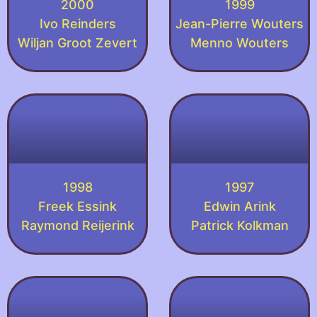
2000
1999
Ivo Reinders
Jean-Pierre Wouters
Wiljan Groot Zevert
Menno Wouters
1998
1997
Freek Essink
Edwin Arink
Raymond Reijerink
Patrick Kolkman