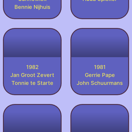
Bennie Nijhuis
1982
1981
Jan Groot Zevert
Gerrie Pape
Tonnie te Starte
John Schuurmans