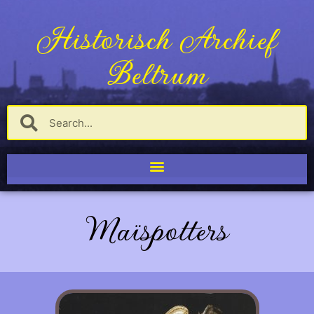
Historisch Archief
Beltrum
Maïspotters