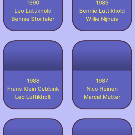
1990
1989
Leo Luttikhold
Bennie Luttikhold
Bennie Storteler
Willie Nijhuis
1988
1987
Frans Klein Gebbink
Nico Heinen
Leo Luttikholt
Marcel Mutter