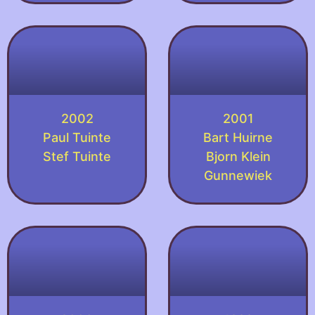
2002
2001
Paul Tuinte
Bart Huirne
Stef Tuinte
Bjorn Klein
Gunnewiek