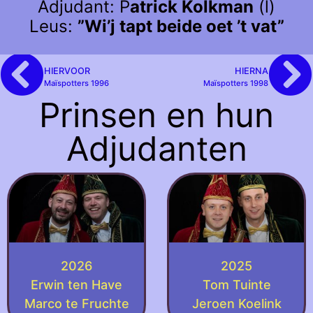
Adjudant: P
atrick Kolkman
(l)
Leus:
”Wi’j tapt beide oet ’t vat”
HIERVOOR
HIERNA
Maïspotters 1996
Maïspotters 1998
Prinsen en hun
Adjudanten
2026
2025
Erwin ten Have
Tom Tuinte
Marco te Fruchte
Jeroen Koelink