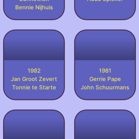
Bennie Nijhuis
1982
1981
Jan Groot Zevert
Gerrie Pape
Tonnie te Starte
John Schuurmans