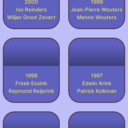
2000
1999
Ivo Reinders
Jean-Pierre Wouters
Wiljan Groot Zevert
Menno Wouters
1998
1997
Freek Essink
Edwin Arink
Raymond Reijerink
Patrick Kolkman