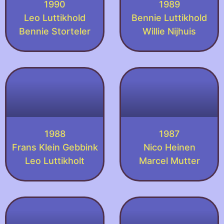
1990
1989
Leo Luttikhold
Bennie Luttikhold
Bennie Storteler
Willie Nijhuis
1988
1987
Frans Klein Gebbink
Nico Heinen
Leo Luttikholt
Marcel Mutter