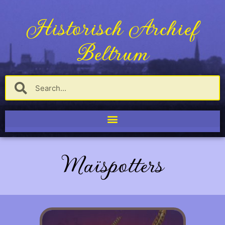
Historisch Archief
Beltrum
Maïspotters