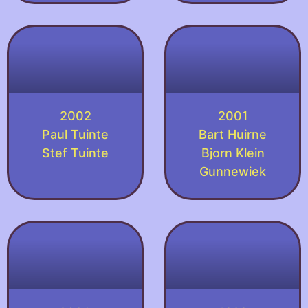
2002
2001
Paul Tuinte
Bart Huirne
Stef Tuinte
Bjorn Klein
Gunnewiek