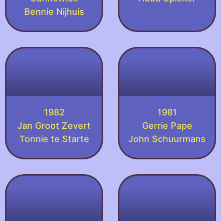
Bennie Nijhuis
1982
1981
Jan Groot Zevert
Gerrie Pape
Tonnie te Starte
John Schuurmans