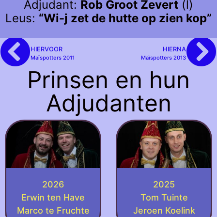
Adjudant:
Rob Groot Zevert
(l)
Leus:
“Wi-j zet de hutte op zien kop”
HIERVOOR
HIERNA
Maïspotters 2011
Maïspotters 2013
Prinsen en hun
Adjudanten
2026
2025
Erwin ten Have
Tom Tuinte
Marco te Fruchte
Jeroen Koelink