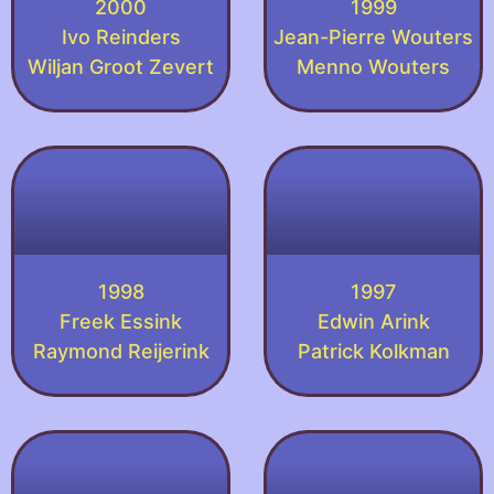
2000
1999
Ivo Reinders
Jean-Pierre Wouters
Wiljan Groot Zevert
Menno Wouters
1998
1997
Freek Essink
Edwin Arink
Raymond Reijerink
Patrick Kolkman