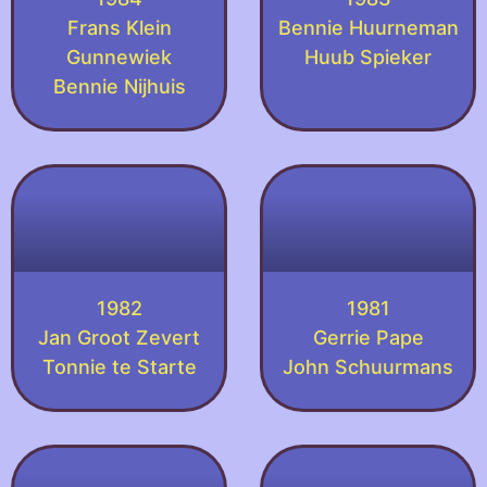
Frans Klein
Bennie Huurneman
Gunnewiek
Huub Spieker
Bennie Nijhuis
1982
1981
Jan Groot Zevert
Gerrie Pape
Tonnie te Starte
John Schuurmans