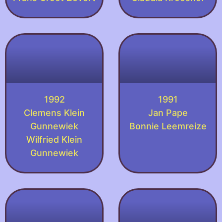
1992
1991
Clemens Klein
Jan Pape
Gunnewiek
Bonnie Leemreize
Wilfried Klein
Gunnewiek