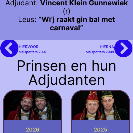
Adjudant:
Vincent Klein Gunnewiek
(r)
Leus:
“Wi’j raakt gin bal met
carnaval”
HIERVOOR
HIERNA
Maïspotters 2007
Maïspotters 2009
Prinsen en hun
Adjudanten
2026
2025