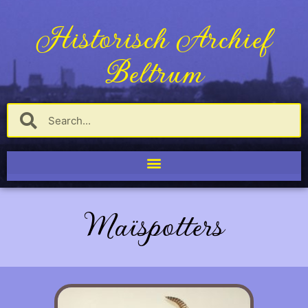
Historisch Archief
Beltrum
Maïspotters