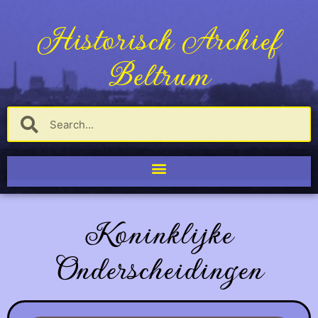
Historisch Archief
Beltrum
Koninklijke
Onderscheidingen