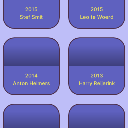
2015
2015
Stef Smit
Leo te Woerd
2014
2013
Anton Helmers
Harry Reijerink