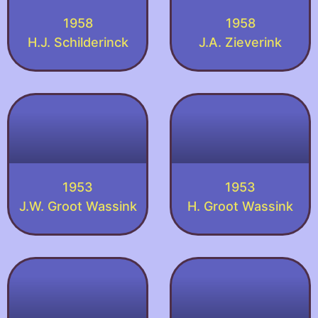
1958
1958
H.J. Schilderinck
J.A. Zieverink
1953
1953
J.W. Groot Wassink
H. Groot Wassink