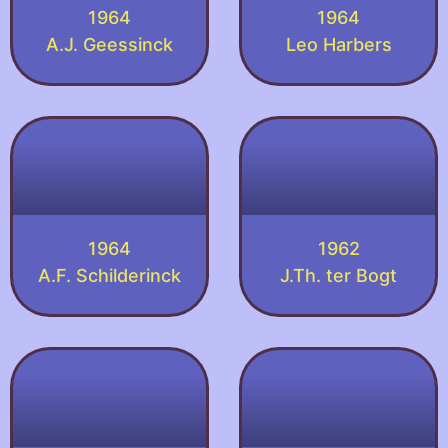
1964
1964
A.J. Geessinck
Leo Harbers
1964
1962
A.F. Schilderinck
J.Th. ter Bogt