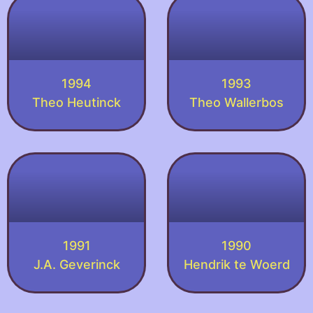
1994
1993
Theo Heutinck
Theo Wallerbos
1991
1990
J.A. Geverinck
Hendrik te Woerd