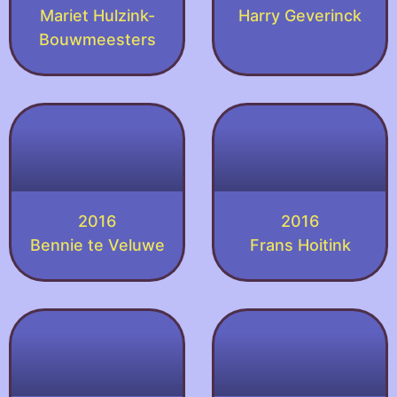
Mariet Hulzink-
Harry Geverinck
Bouwmeesters
2016
2016
Bennie te Veluwe
Frans Hoitink