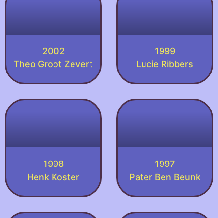
2002
1999
Theo Groot Zevert
Lucie Ribbers
1998
1997
Henk Koster
Pater Ben Beunk