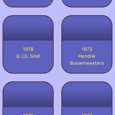
1978
1973
G.J.S. Smit
Hendrik
Bouwmeesters