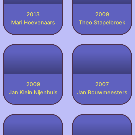
2013
2009
Mari Hoevenaars
Theo Stapelbroek
2009
2007
Jan Klein Nijenhuis
Jan Bouwmeesters