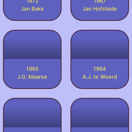
1972
1967
Jan Baks
Jan Hofstede
1965
1964
J.G. Maarse
A.J. te Woerd