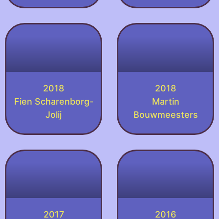
2018
2018
Fien Scharenborg-
Martin
Jolij
Bouwmeesters
2017
2016