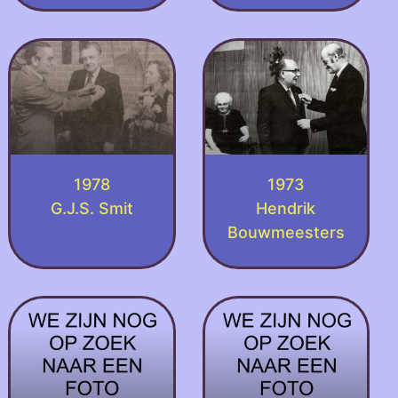
1978
1973
G.J.S. Smit
Hendrik
Bouwmeesters