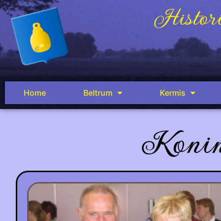
Histori
Home
Beltrum
Kermis
Konin