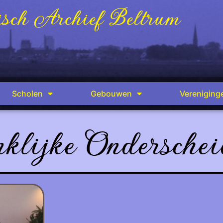
sch Archief Beltrum
Scholen
Gebouwen
Vereniging
klijke Onderschei