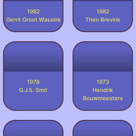
1982
1982
Gerrit Groot Wassink
Theo Brevink
1978
1973
G.J.S. Smit
Hendrik
Bouwmeesters