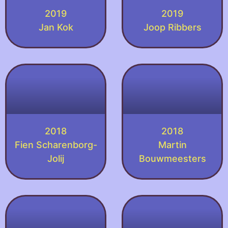
2019
2019
Jan Kok
Joop Ribbers
2018
2018
Fien Scharenborg-
Martin
Jolij
Bouwmeesters