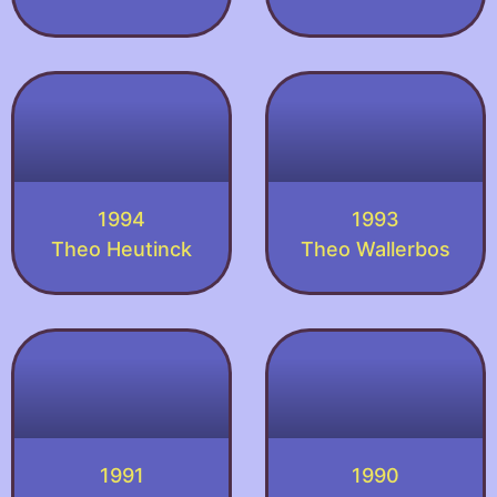
1994
1993
Theo Heutinck
Theo Wallerbos
1991
1990