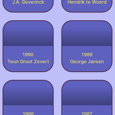
J.A. Geverinck
Hendrik te Woerd
1990
1989
Teun Groot Zevert
George Jansen
1988
1987