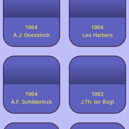
1964
1964
A.J. Geessinck
Leo Harbers
1964
1962
A.F. Schilderinck
J.Th. ter Bogt