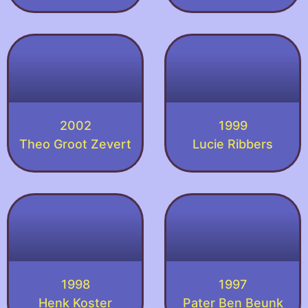
2002
1999
Theo Groot Zevert
Lucie Ribbers
1998
1997
Henk Koster
Pater Ben Beunk