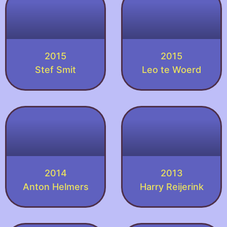
2015
2015
Stef Smit
Leo te Woerd
2014
2013
Anton Helmers
Harry Reijerink