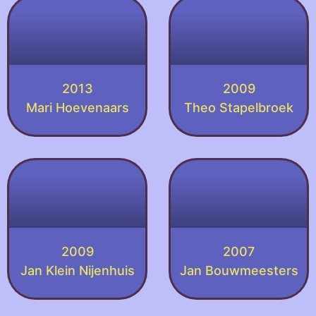
2013
2009
Mari Hoevenaars
Theo Stapelbroek
2009
2007
Jan Klein Nijenhuis
Jan Bouwmeesters