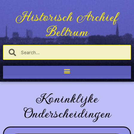
Historisch Archief
Beltrum
Koninklijke
Onderscheidingen