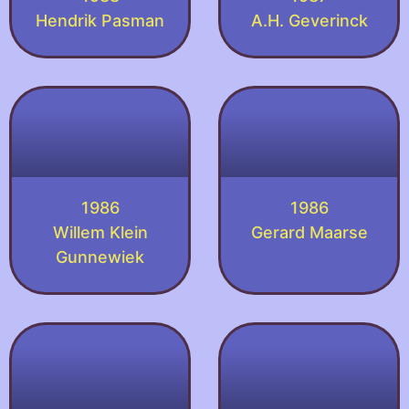
Hendrik Pasman
A.H. Geverinck
1986
1986
Willem Klein
Gerard Maarse
Gunnewiek