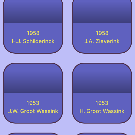
1958
1958
H.J. Schilderinck
J.A. Zieverink
1953
1953
J.W. Groot Wassink
H. Groot Wassink