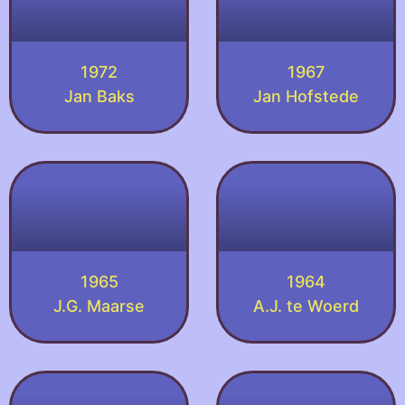
1972
1967
Jan Baks
Jan Hofstede
1965
1964
J.G. Maarse
A.J. te Woerd