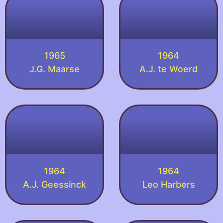
1965
1964
J.G. Maarse
A.J. te Woerd
1964
1964
A.J. Geessinck
Leo Harbers