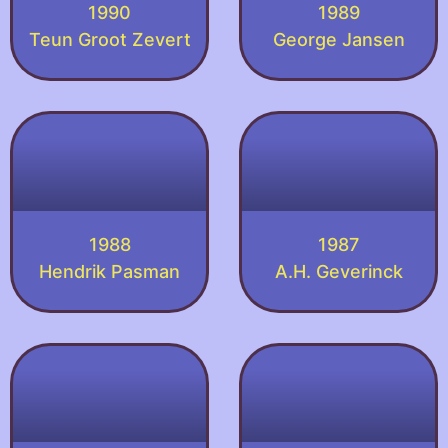
1990
1989
Teun Groot Zevert
George Jansen
1988
1987
Hendrik Pasman
A.H. Geverinck