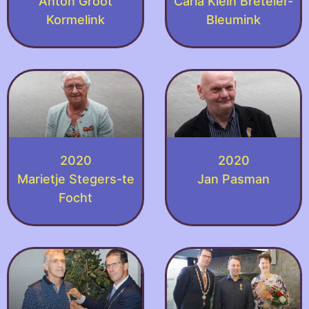
Anton Groot
Carla Klein Breteler-
Kormelink
Bleumink
2020
2020
Marietje Stegers-te
Jan Pasman
Focht