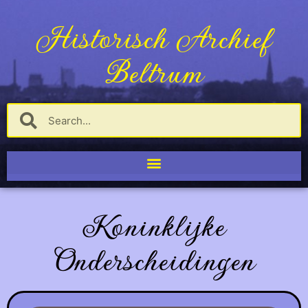
Historisch Archief
Beltrum
Koninklijke
Onderscheidingen