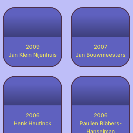
2009
2007
Jan Klein Nijenhuis
Jan Bouwmeesters
2006
2006
Henk Heutinck
Paulien Ribbers-
Hanselman