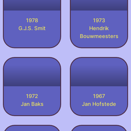
1978
1973
G.J.S. Smit
Hendrik
Bouwmeesters
1972
1967
Jan Baks
Jan Hofstede