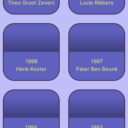
Theo Groot Zevert
Lucie Ribbers
1998
1997
Henk Koster
Pater Ben Beunk
1994
1993