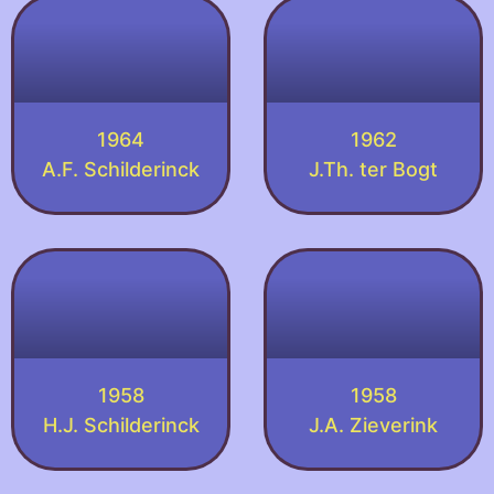
1964
1962
A.F. Schilderinck
J.Th. ter Bogt
1958
1958
H.J. Schilderinck
J.A. Zieverink