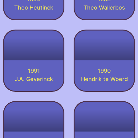
Theo Heutinck
Theo Wallerbos
1991
1990
J.A. Geverinck
Hendrik te Woerd