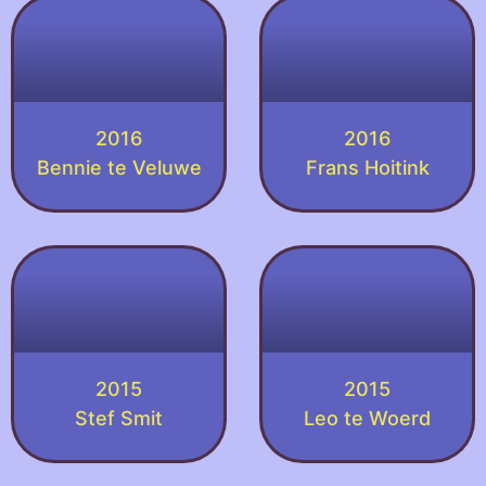
2016
2016
Bennie te Veluwe
Frans Hoitink
2015
2015
Stef Smit
Leo te Woerd