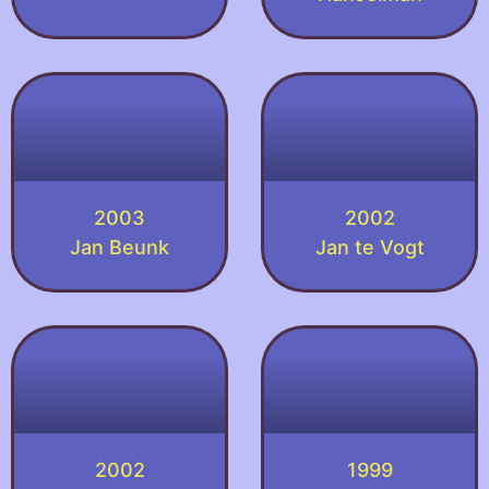
2003
2002
Jan Beunk
Jan te Vogt
2002
1999