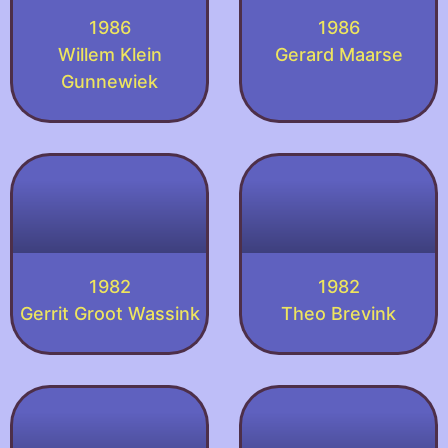
1986
1986
Willem Klein
Gerard Maarse
Gunnewiek
1982
1982
Gerrit Groot Wassink
Theo Brevink