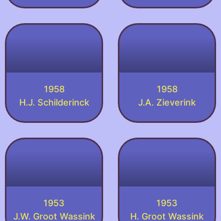
1958
1958
H.J. Schilderinck
J.A. Zieverink
1953
1953
J.W. Groot Wassink
H. Groot Wassink