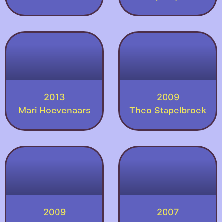
2013
2009
Mari Hoevenaars
Theo Stapelbroek
2009
2007