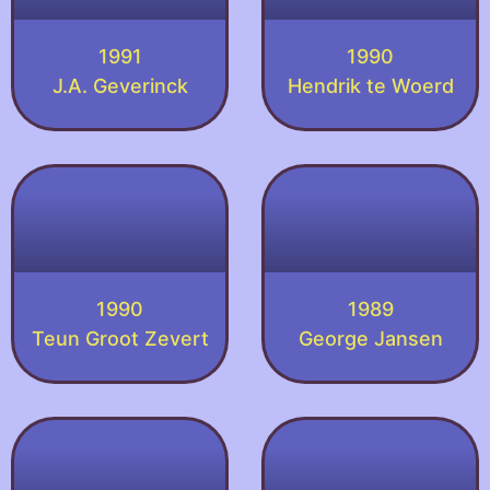
1991
1990
J.A. Geverinck
Hendrik te Woerd
1990
1989
Teun Groot Zevert
George Jansen