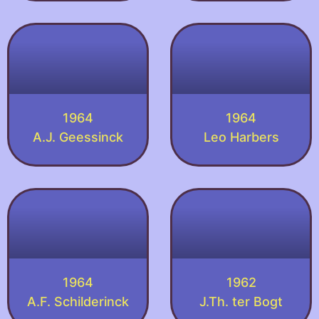
1964
1964
A.J. Geessinck
Leo Harbers
1964
1962
A.F. Schilderinck
J.Th. ter Bogt