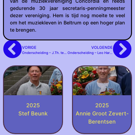
van de muziekvereniging Concordia en reeds
gedurende 30 jaar secretaris-penningmeester
dezer vereniging. Hem is tijd nog moeite te veel
om het muziekleven in Beltrum op een hoger plan
te brengen.
VORIGE
VOLGENDE
Onderscheiding – J.Th. ter Bogt
Onderscheiding – Leo Harbers
2025
2025
Stef Beunk
Annie Groot Zevert-
Berentsen