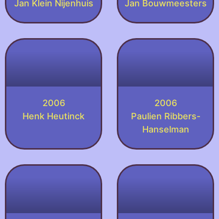
Jan Klein Nijenhuis
Jan Bouwmeesters
2006
2006
Henk Heutinck
Paulien Ribbers-
Hanselman