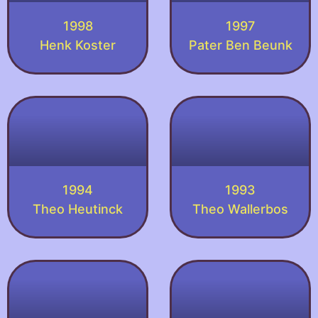
1998
1997
Henk Koster
Pater Ben Beunk
1994
1993
Theo Heutinck
Theo Wallerbos