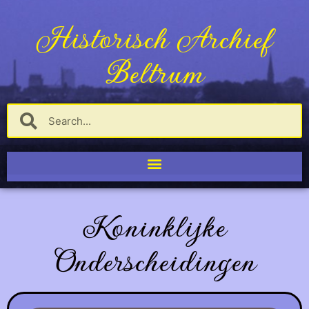
Historisch Archief
Beltrum
Koninklijke
Onderscheidingen