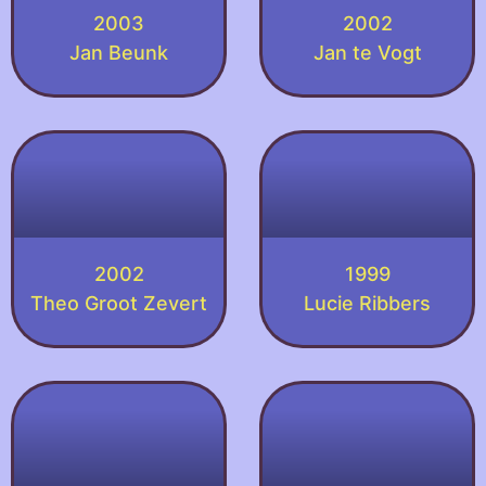
2003
2002
Jan Beunk
Jan te Vogt
2002
1999
Theo Groot Zevert
Lucie Ribbers