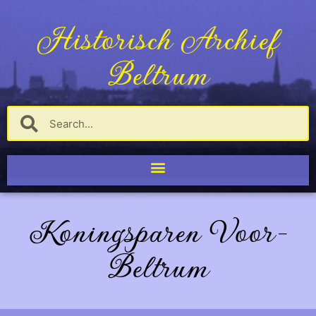
Historisch Archief
Beltrum
Koningsparen Voor-
Beltrum