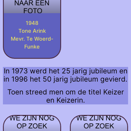
1948
Tone Arink
Mevr. Te Woerd-
Funke
In 1973 werd het 25 jarig jubileum en
in 1996 het 50 jarig jubileum gevierd.
Toen streed men om de titel Keizer
en Keizerin.