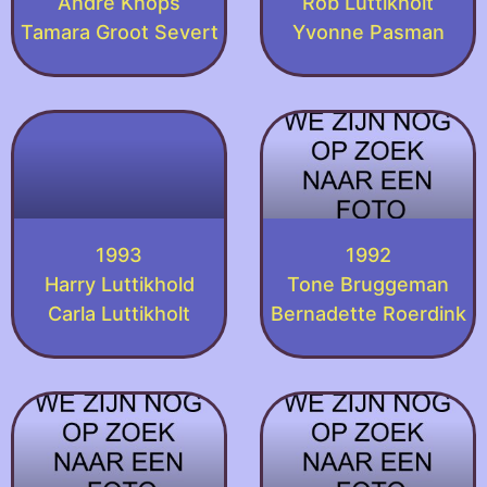
André Knops
Rob Luttikholt
Tamara Groot Severt
Yvonne Pasman
1993
1992
Harry Luttikhold
Tone Bruggeman
Carla Luttikholt
Bernadette Roerdink