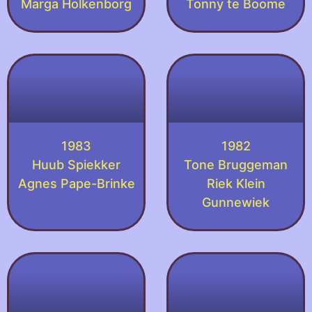
Marga Holkenborg
Tonny te Boome
1983
1982
Huub Spiekker
Tone Bruggeman
Agnes Pape-Brinke
Riek Klein
Gunnewiek