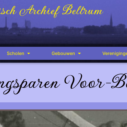
sch Archief Beltrum
Scholen
Gebouwen
Vereniging
gsparen Voor-B