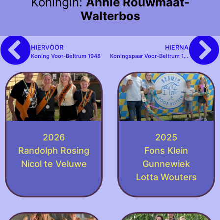
Koningin:
Annie Rouwmaat-
Walterbos
HIERVOOR
HIERNA
Koning Voor-Beltrum 1948
Koningspaar Voor-Beltrum 1949
2026
2025
Randolph Rosing
Fons Klein
Nicol te Veluwe
Gunnewiek
Lotta Wouters