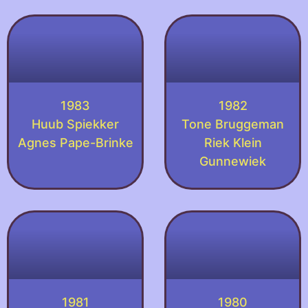
1983
1982
Huub Spiekker
Tone Bruggeman
Agnes Pape-Brinke
Riek Klein
Gunnewiek
1981
1980