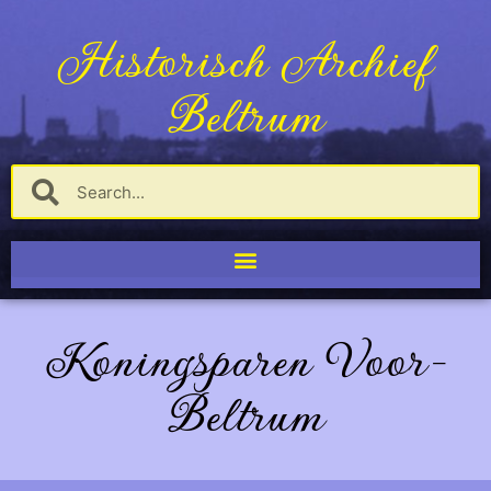
Historisch Archief
Beltrum
Koningsparen Voor-
Beltrum