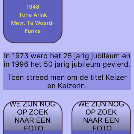
1948
Tone Arink
Mevr. Te Woerd-
Funke
In 1973 werd het 25 jarig jubileum en
in 1996 het 50 jarig jubileum gevierd.
Toen streed men om de titel Keizer
en Keizerin.