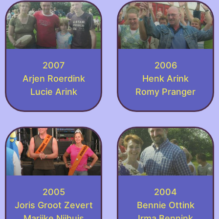
2007
2006
Arjen Roerdink
Henk Arink
Lucie Arink
Romy Pranger
2005
2004
Joris Groot Zevert
Bennie Ottink
Marijke Nijhuis
Irma Bennink