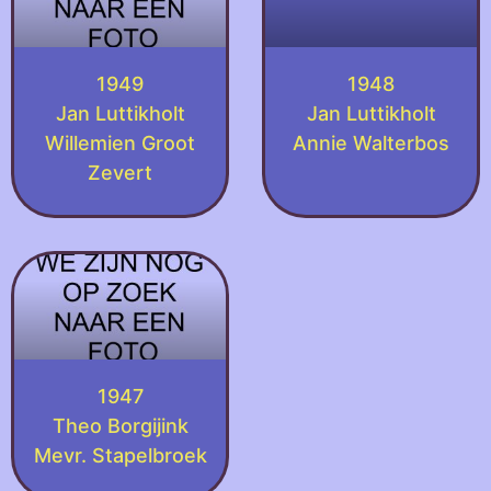
1949
1948
Jan Luttikholt
Jan Luttikholt
Willemien Groot
Annie Walterbos
Zevert
1947
Theo Borgijink
Mevr. Stapelbroek