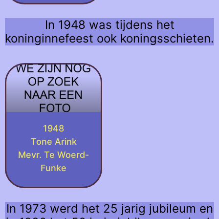
In 1948 was tijdens het
koninginnefeest ook koningsschieten.
1948
Tone Arink
Mevr. Te Woerd-
Funke
In 1973 werd het 25 jarig jubileum en