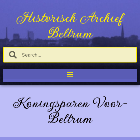
Historisch Archief
Beltrum
Koningsparen Voor-
Beltrum