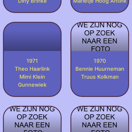
Diny Brinke
Marietje Hoog Antink
1971
1970
Theo Haarlink
Bennie Huurneman
Mimi Klein
Truus Kolkman
Gunnewiek