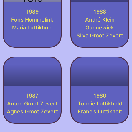
1989
1988
Fons Hommelink
André Klein
Maria Luttikhold
Gunnewiek
Silva Groot Zevert
1987
1986
Anton Groot Zevert
Tonnie Luttikhold
Agnes Groot Zevert
Francis Luttikholt