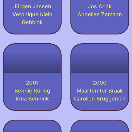
Jürgen Jansen
Jos Arink
Veronique Klein
Annelies Zemann
Gebbink
2001
2000
Bennie Röring
Maarten ter Braak
Irma Bennink
Carolien Bruggeman