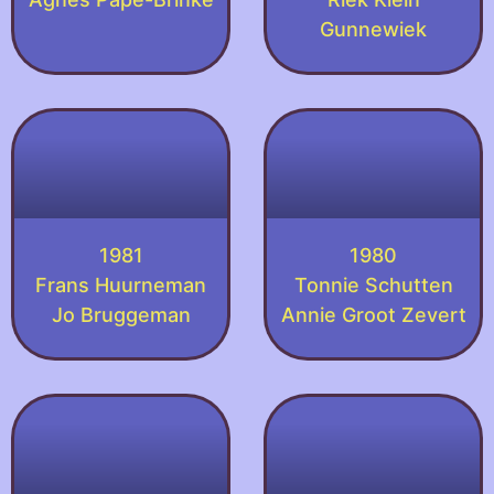
Gunnewiek
1981
1980
Frans Huurneman
Tonnie Schutten
Jo Bruggeman
Annie Groot Zevert