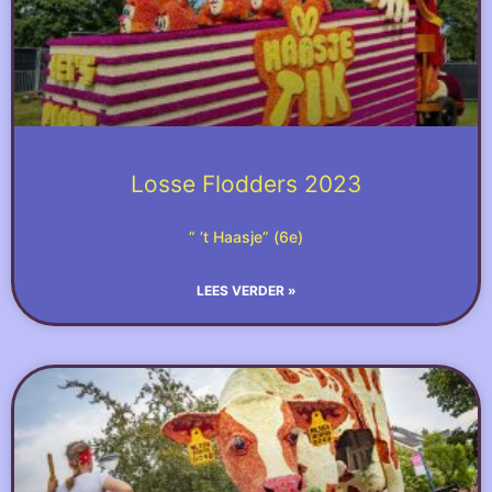
Losse Flodders 2023
” ’t Haasje” (6e)
LEES VERDER »