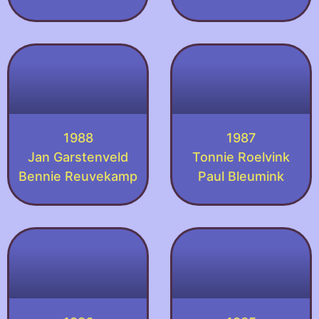
1988
1987
Jan Garstenveld
Tonnie Roelvink
Bennie Reuvekamp
Paul Bleumink