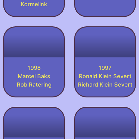
Kormelink
1998
1997
Marcel Baks
Ronald Klein Severt
Rob Ratering
Richard Klein Severt