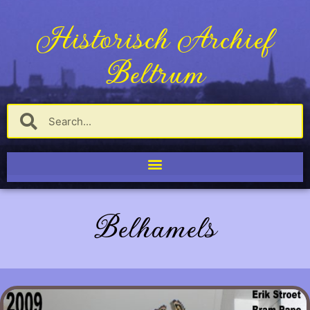
Historisch Archief
Beltrum
Belhamels