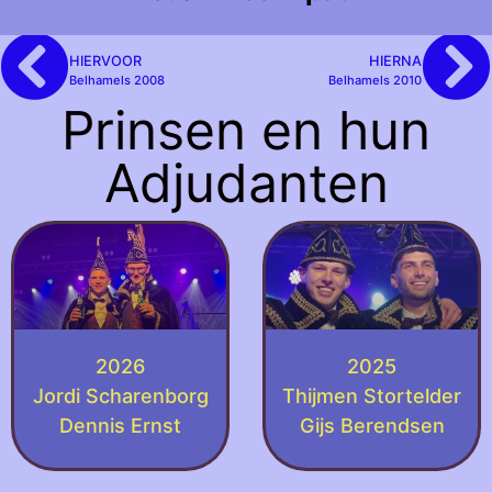
HIERVOOR
HIERNA
Belhamels 2008
Belhamels 2010
Prinsen en hun
Adjudanten
2026
2025
Jordi Scharenborg
Thijmen Stortelder
Dennis Ernst
Gijs Berendsen