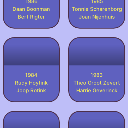
1986
1985
Daan Boonman
Tonnie Scharenborg
Bert Rigter
Joan Nijenhuis
1984
1983
Rudy Hoytink
Theo Groot Zevert
Joop Rotink
Harrie Geverinck