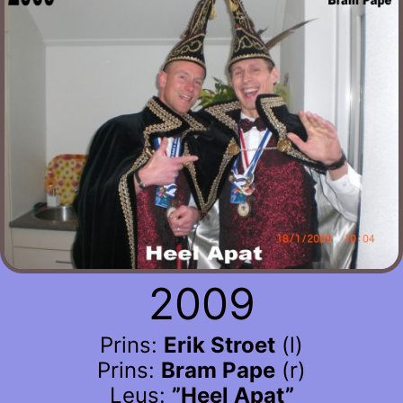
2009
Prins:
Erik Stroet
(l)
Prins:
Bram Pape
(r)
Leus:
”Heel Apat”