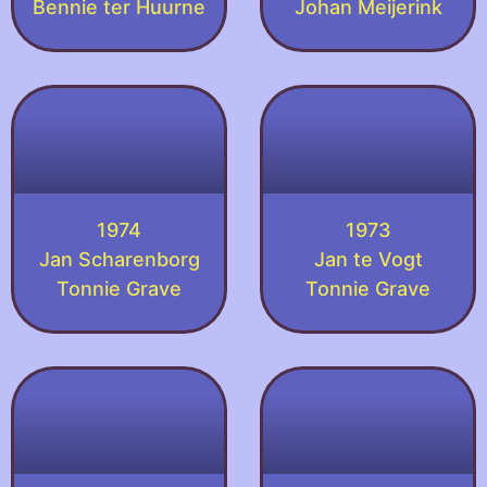
Bennie ter Huurne
Johan Meijerink
1974
1973
Jan Scharenborg
Jan te Vogt
Tonnie Grave
Tonnie Grave