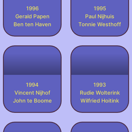
1996
1995
Gerald Papen
Paul Nijhuis
Ben ten Haven
Tonnie Westhoff
1994
1993
Vincent Nijhof
Rudie Wolterink
John te Boome
Wilfried Hoitink