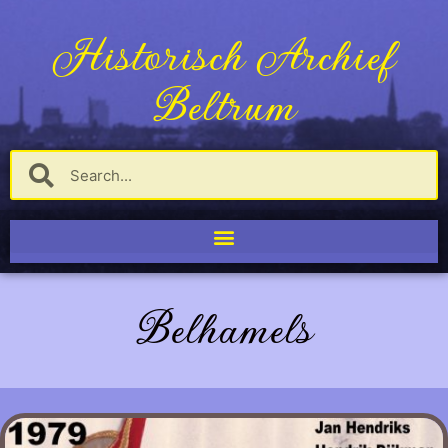
Historisch Archief
Beltrum
Belhamels