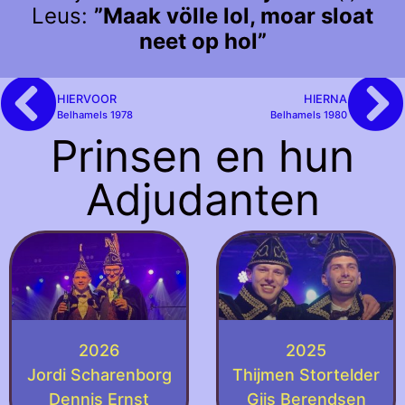
Leus:
”Maak völle lol, moar sloat
neet op hol”
HIERVOOR
HIERNA
Belhamels 1978
Belhamels 1980
Prinsen en hun
Adjudanten
2026
2025
Jordi Scharenborg
Thijmen Stortelder
Dennis Ernst
Gijs Berendsen