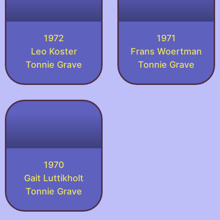
1972
1971
Leo Koster
Frans Woertman
Tonnie Grave
Tonnie Grave
1970
Gait Luttikholt
Tonnie Grave