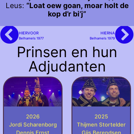
Leus:
“Loat oew goan, moar holt de
kop d’r bi’j”
HIERVOOR
HIERNA
Belhamels 1977
Belhamels 1979
Prinsen en hun
Adjudanten
2026
2025
Jordi Scharenborg
Thijmen Stortelder
Dennis Ernst
Gijs Berendsen