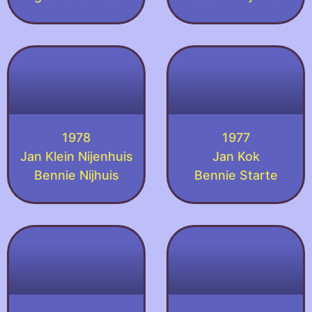
1978
1977
Jan Klein Nijenhuis
Jan Kok
Bennie Nijhuis
Bennie Starte