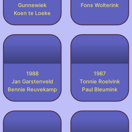
Gunnewiek
Fons Wolterink
Koen te Loeke
1988
1987
Jan Garstenveld
Tonnie Roelvink
Bennie Reuvekamp
Paul Bleumink