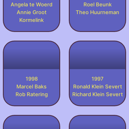
Angela te Woerd
Roel Beunk
Annie Groot
Theo Huurneman
Kormelink
1998
1997
Marcel Baks
Ronald Klein Severt
Rob Ratering
Richard Klein Severt