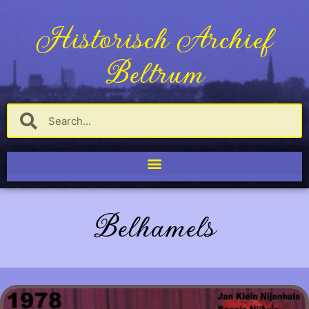
Historisch Archief
Beltrum
Belhamels