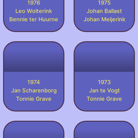
1976
1975
Leo Wolterink
Johan Ballast
Bennie ter Huurne
Johan Meijerink
1974
1973
Jan Scharenborg
Jan te Vogt
Tonnie Grave
Tonnie Grave