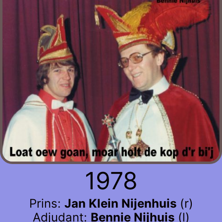
1978
Prins:
Jan Klein Nijenhuis
(r)
Adjudant:
Bennie Nijhuis
(l)