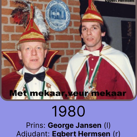
1980
Prins:
George Jansen
(l)
Adjudant:
Egbert Hermsen
(r)