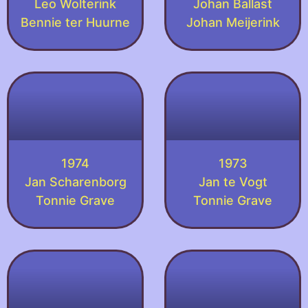
Leo Wolterink
Johan Ballast
Bennie ter Huurne
Johan Meijerink
1974
1973
Jan Scharenborg
Jan te Vogt
Tonnie Grave
Tonnie Grave