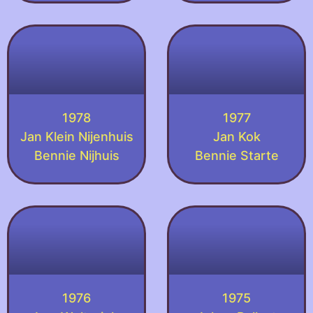
1978
1977
Jan Klein Nijenhuis
Jan Kok
Bennie Nijhuis
Bennie Starte
1976
1975