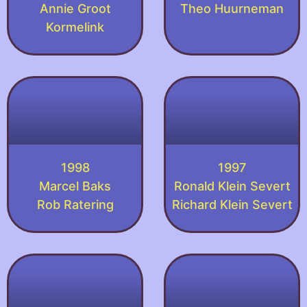
Annie Groot
Theo Huurneman
Kormelink
1998
1997
Marcel Baks
Ronald Klein Severt
Rob Ratering
Richard Klein Severt