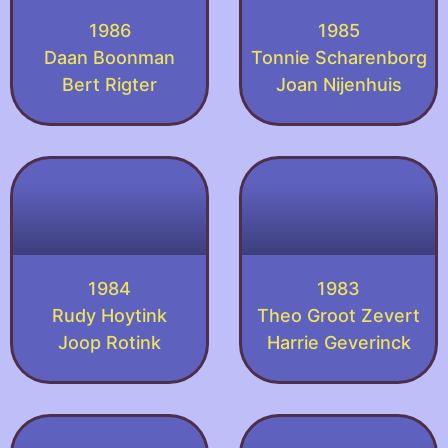
1986
1985
Daan Boonman
Tonnie Scharenborg
Bert Rigter
Joan Nijenhuis
1984
1983
Rudy Hoytink
Theo Groot Zevert
Joop Rotink
Harrie Geverinck