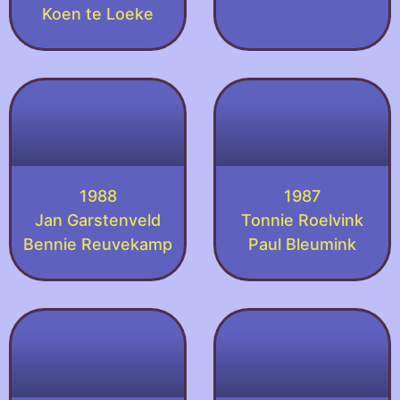
Koen te Loeke
1988
1987
Jan Garstenveld
Tonnie Roelvink
Bennie Reuvekamp
Paul Bleumink