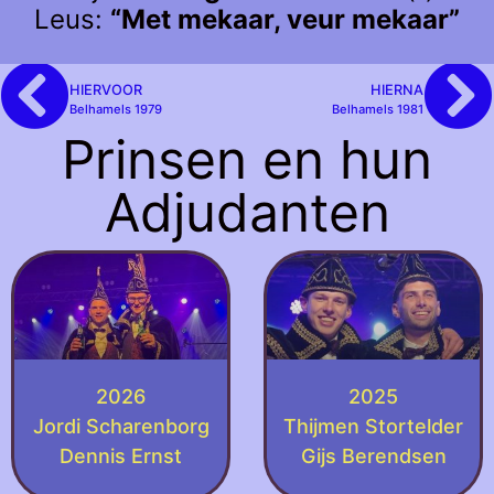
Leus:
“Met mekaar, veur mekaar”
HIERVOOR
HIERNA
Belhamels 1979
Belhamels 1981
Prinsen en hun
Adjudanten
2026
2025
Jordi Scharenborg
Thijmen Stortelder
Dennis Ernst
Gijs Berendsen