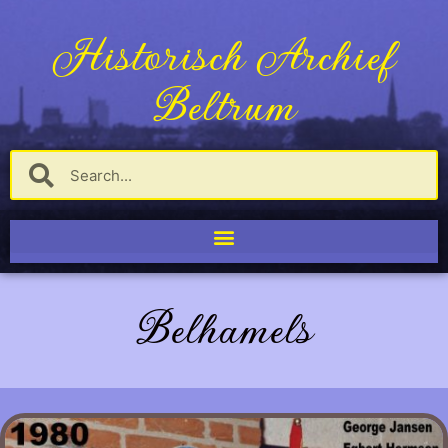
Historisch Archief
Beltrum
Belhamels