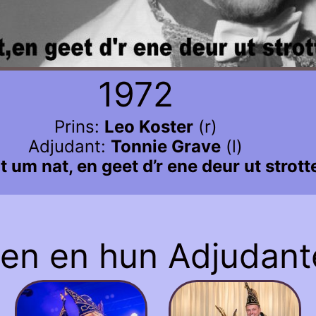
1972
Prins:
Leo Koster
(r)
Adjudant:
Tonnie Grave
(l)
t um nat, en geet d’r ene deur ut strott
sen en hun Adjudant