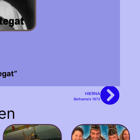
egat”
HIERNA
Belhamels 1973
en