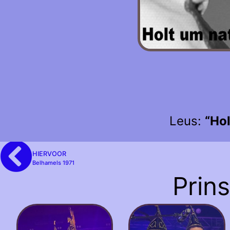
Leus:
“Hol
HIERVOOR
Belhamels 1971
Prin