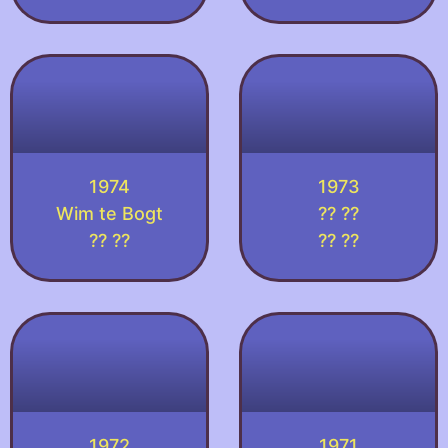
1974
1973
Wim te Bogt
?? ??
?? ??
?? ??
1972
1971