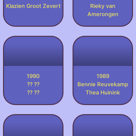
Klazien Groot Zevert
Rieky van
Amerongen
1990
1989
?? ??
Bennie Reuvekamp
?? ??
Thea Huinink