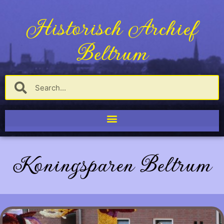
Historisch Archief
Beltrum
Koningsparen Beltrum