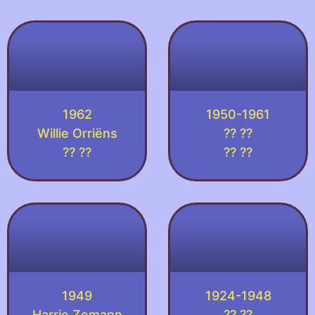
1962
1950-1961
Willie Orriëns
?? ??
?? ??
?? ??
1949
1924-1948
Harrie Zemann
?? ??