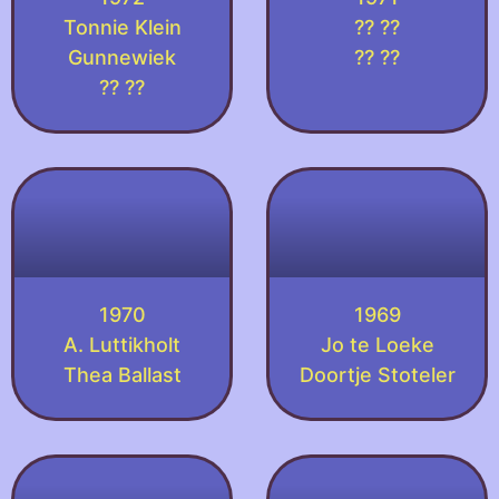
Tonnie Klein
?? ??
Gunnewiek
?? ??
?? ??
1970
1969
A. Luttikholt
Jo te Loeke
Thea Ballast
Doortje Stoteler