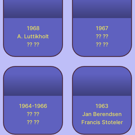
1968
1967
A. Luttikholt
?? ??
?? ??
?? ??
1964-1966
1963
?? ??
Jan Berendsen
?? ??
Francis Stoteler