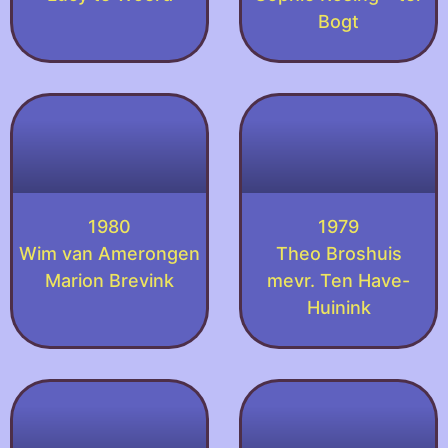
Bogt
1980
1979
Wim van Amerongen
Theo Broshuis
Marion Brevink
mevr. Ten Have-
Huinink