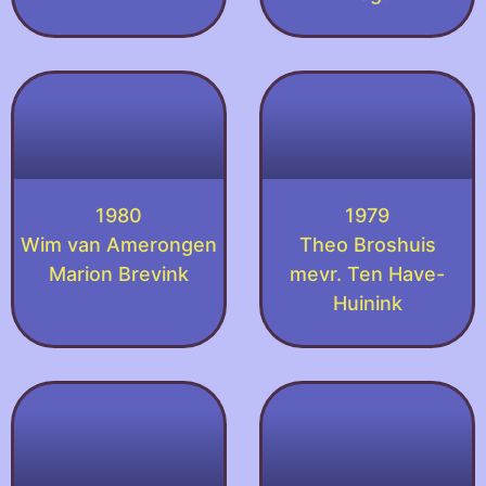
1980
1979
Wim van Amerongen
Theo Broshuis
Marion Brevink
mevr. Ten Have-
Huinink