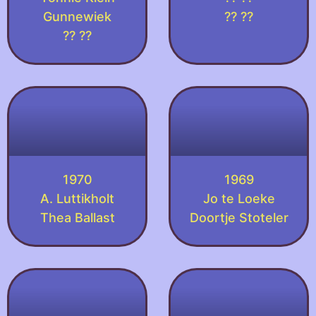
Gunnewiek
?? ??
?? ??
1970
1969
A. Luttikholt
Jo te Loeke
Thea Ballast
Doortje Stoteler