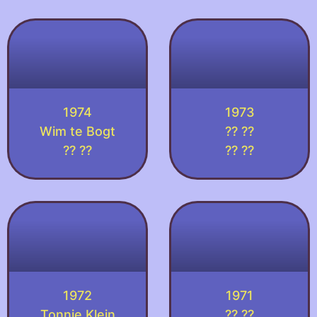
1974
1973
Wim te Bogt
?? ??
?? ??
?? ??
1972
1971
Tonnie Klein
?? ??