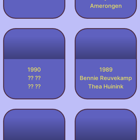
Amerongen
1990
1989
?? ??
Bennie Reuvekamp
?? ??
Thea Huinink