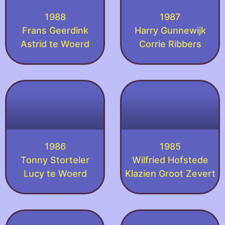
1988
1987
Frans Geerdink
Harry Gunnewijk
Astrid te Woerd
Corrie Ribbers
1986
1985
Tonny Storteler
Wilfried Hofstede
Lucy te Woerd
Klazien Groot Zevert