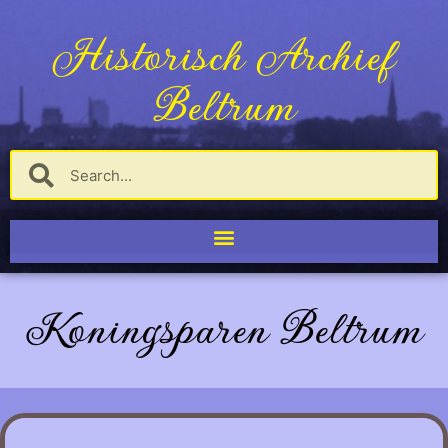
Historisch Archief
Beltrum
Koningsparen Beltrum