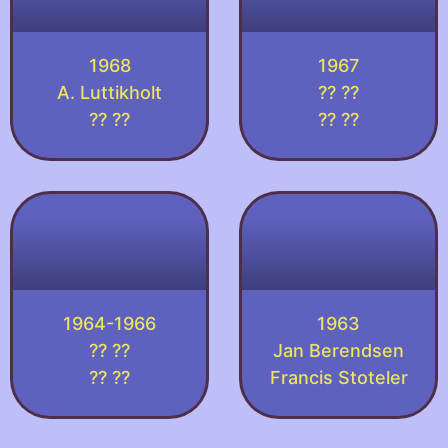
1968
1967
A. Luttikholt
?? ??
?? ??
?? ??
1964-1966
1963
?? ??
Jan Berendsen
?? ??
Francis Stoteler