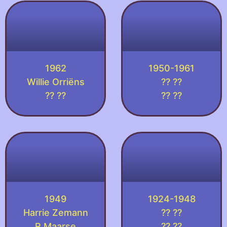
1962
1950-1961
Willie Orriëns
?? ??
?? ??
?? ??
1949
1924-1948
Harrie Zemann
?? ??
R Maarse
?? ??