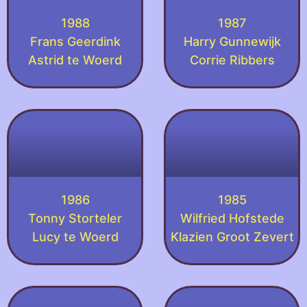
1988
1987
Frans Geerdink
Harry Gunnewijk
Astrid te Woerd
Corrie Ribbers
1986
1985
Tonny Storteler
Wilfried Hofstede
Lucy te Woerd
Klazien Groot Zevert