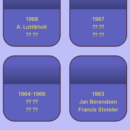
1968
1967
A. Luttikholt
?? ??
?? ??
?? ??
1964-1966
1963
?? ??
Jan Berendsen
?? ??
Francis Stoteler