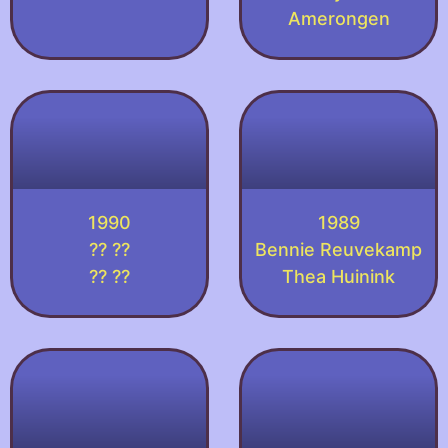
Amerongen
1990
1989
?? ??
Bennie Reuvekamp
?? ??
Thea Huinink