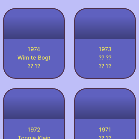
1974
1973
Wim te Bogt
?? ??
?? ??
?? ??
1972
1971
Tonnie Klein
?? ??