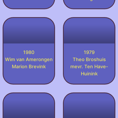
1980
1979
Wim van Amerongen
Theo Broshuis
Marion Brevink
mevr. Ten Have-
Huinink