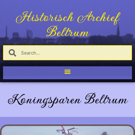
Historisch Archief
Beltrum
Koningsparen Beltrum