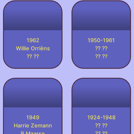
1962
1950-1961
Willie Orriëns
?? ??
?? ??
?? ??
1949
1924-1948
Harrie Zemann
?? ??
R Maarse
?? ??