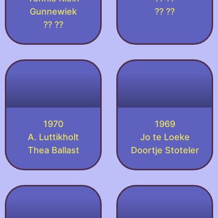
Gunnewiek
?? ??
?? ??
1970
1969
A. Luttikholt
Jo te Loeke
Thea Ballast
Doortje Stoteler