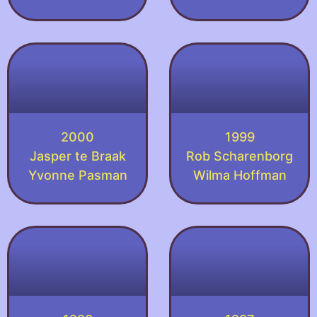
2000
1999
Jasper te Braak
Rob Scharenborg
Yvonne Pasman
Wilma Hoffman