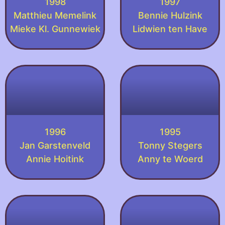
1998
1997
Matthieu Memelink
Bennie Hulzink
Mieke Kl. Gunnewiek
Lidwien ten Have
1996
1995
Jan Garstenveld
Tonny Stegers
Annie Hoitink
Anny te Woerd