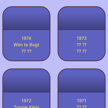
1974
1973
Wim te Bogt
?? ??
?? ??
?? ??
1972
1971
Tonnie Klein
?? ??