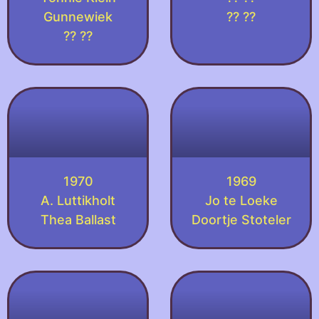
Gunnewiek
?? ??
?? ??
1970
1969
A. Luttikholt
Jo te Loeke
Thea Ballast
Doortje Stoteler