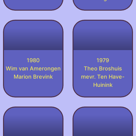
1980
1979
Wim van Amerongen
Theo Broshuis
Marion Brevink
mevr. Ten Have-
Huinink