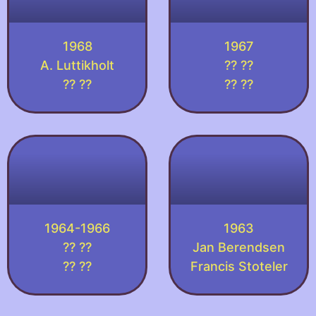
1968
1967
A. Luttikholt
?? ??
?? ??
?? ??
1964-1966
1963
?? ??
Jan Berendsen
?? ??
Francis Stoteler