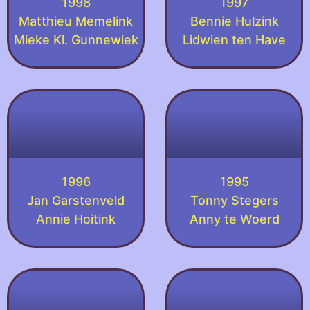
1998
1997
Matthieu Memelink
Bennie Hulzink
Mieke Kl. Gunnewiek
Lidwien ten Have
1996
1995
Jan Garstenveld
Tonny Stegers
Annie Hoitink
Anny te Woerd