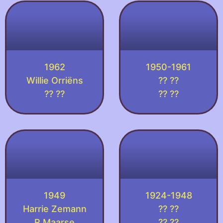
1962
1950-1961
Willie Orriëns
?? ??
?? ??
?? ??
1949
1924-1948
Harrie Zemann
?? ??
R Maarse
?? ??