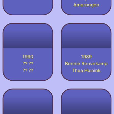
Amerongen
1990
1989
?? ??
Bennie Reuvekamp
?? ??
Thea Huinink