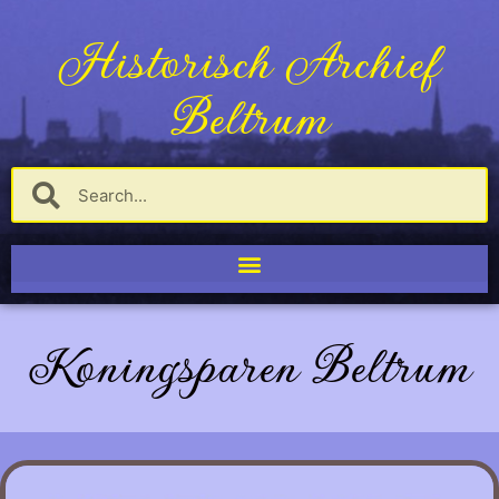
Historisch Archief
Beltrum
Koningsparen Beltrum