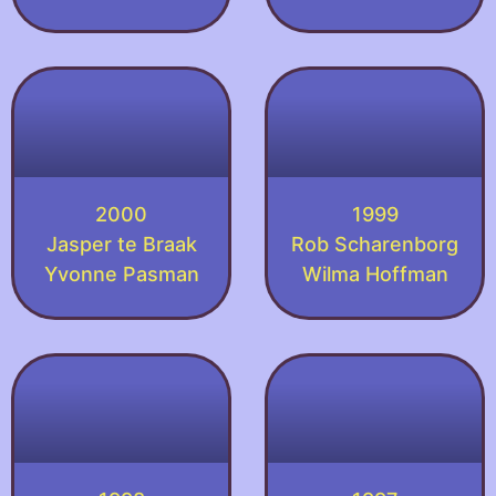
2000
1999
Jasper te Braak
Rob Scharenborg
Yvonne Pasman
Wilma Hoffman