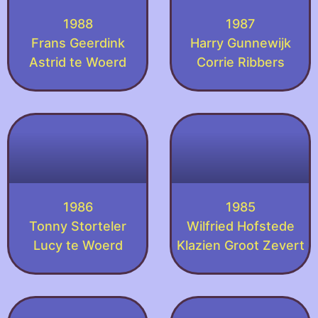
1988
1987
Frans Geerdink
Harry Gunnewijk
Astrid te Woerd
Corrie Ribbers
1986
1985
Tonny Storteler
Wilfried Hofstede
Lucy te Woerd
Klazien Groot Zevert