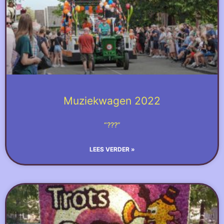
Muziekwagen 2022
“???”
LEES VERDER »