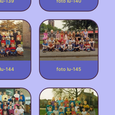
 lu-139
foto lu-140
 lu-144
foto lu-145