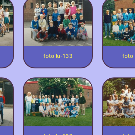
foto lu-133
foto