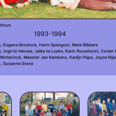
sche werkgroep Beltrum fot
1993-1994
, Eugene Broshuis, Harm Spexgoor, Mark Ribbers
 Inge te Veluwe, Jelke te Loeke, Karin Rouwhorst, Corien 
terinck, Meester Jan Kemkens, Karlijn Pape, Joyce Nijen
ik, Susanne Grave