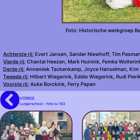
Foto: Histori
Achterste rij;
Evert Jansen, Sander Niewhoff, Tim Pasman
Vierde rij;
Chantal Heezen, Mark Huinink, Femke Wolterink,
Derde rij;
Annemiek Tackenkamp, Joyce Hanselman, Kim Wol
Tweede rij;
Hilbert Wiegerink, Eddie Wiegerink, Rudi Pier
Voorste rij;
Auke Borckink, Ferry Papen
VORIGE
Ludgerschool – foto lu-163