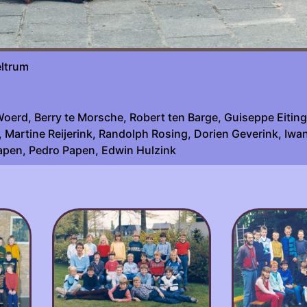
sche werkgroep Beltrum fot
Woerd, Berry te Morsche, Robert ten Barge, Guiseppe Eitin
, Martine Reijerink, Randolph Rosing, Dorien Geverink, Iwa
Papen, Pedro Papen, Edwin Hulzink