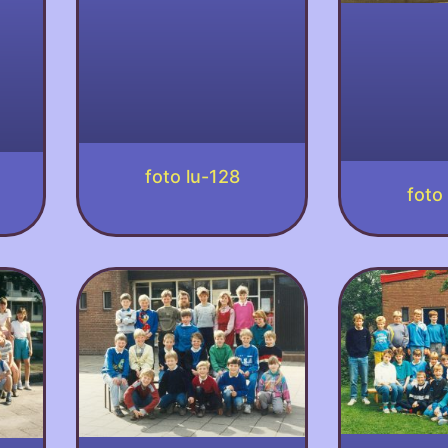
foto lu-128
foto