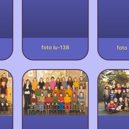
foto lu-138
foto