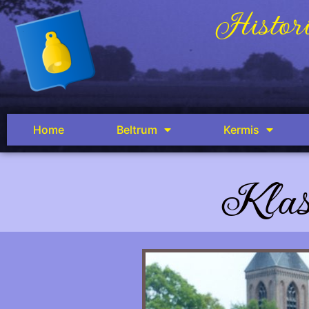
Histori
Home
Beltrum
Kermis
Klas