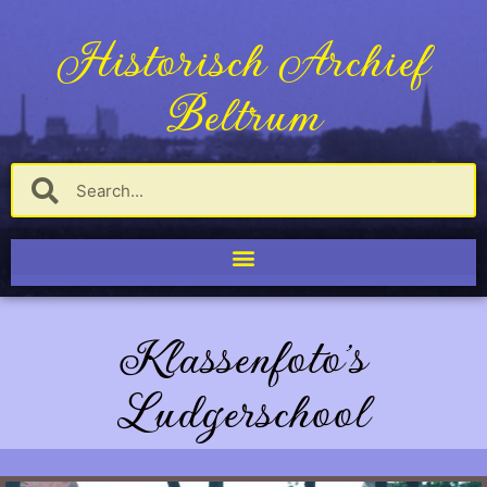
Historisch Archief
Beltrum
Klassenfoto's
Ludgerschool