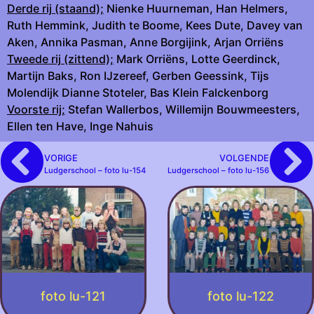
Derde rij (staand);
Nienke Huurneman, Han Helmers,
Ruth Hemmink, Judith te Boome, Kees Dute, Davey van
Aken, Annika Pasman, Anne Borgijink, Arjan Orriëns
Tweede rij (zittend);
Mark Orriëns, Lotte Geerdinck,
Martijn Baks, Ron IJzereef, Gerben Geessink, Tijs
Molendijk Dianne Stoteler, Bas Klein Falckenborg
Voorste rij;
Stefan Wallerbos, Willemijn Bouwmeesters,
Ellen ten Have, Inge Nahuis
VORIGE
VOLGENDE
Ludgerschool – foto lu-154
Ludgerschool – foto lu-156
foto lu-121
foto lu-122